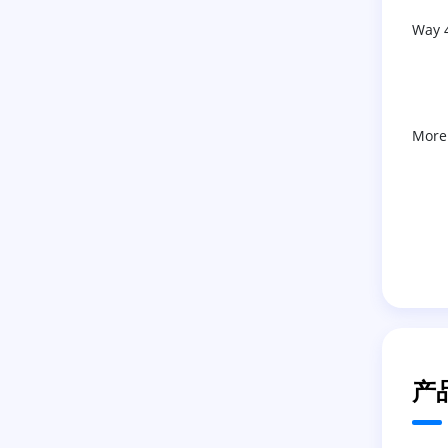
Way 
More
产