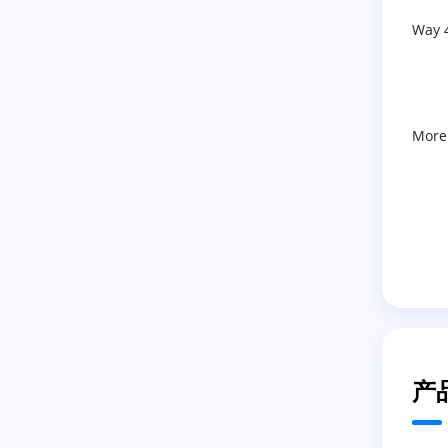
Way 
More
产