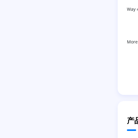
Way 
More
产