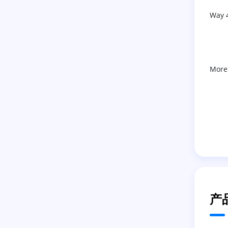
Way 
More
产